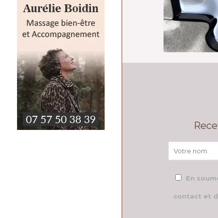
Rece
En soume
contact et d