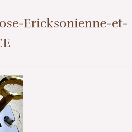
1er contact ou prise de rendez-vous
07 57 50 38 39
se-Ericksonienne-et-
CE