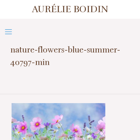
AURÉLIE BOIDIN
1er contact ou prise de rendez-vous
07 57 50 38 39
nature-flowers-blue-summer-
40797-min