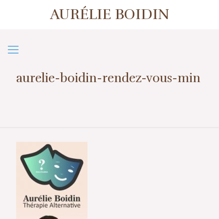
AURÉLIE BOIDIN
1er contact ou prise de rendez-vous
07 57 50 38 39
aurelie-boidin-rendez-vous-min