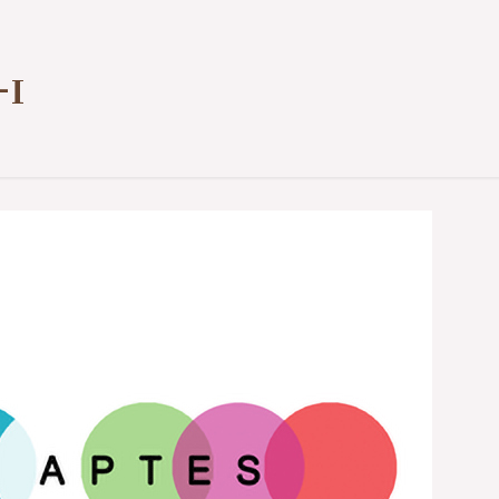
1er contact ou prise de rendez-vous
07 57 50 38 39
-1