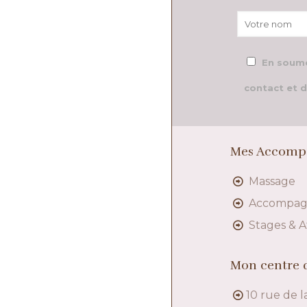
En soume
contact et d
Mes Accomp
Massage
Accompa
Stages & A
Mon centre d
10 rue de l