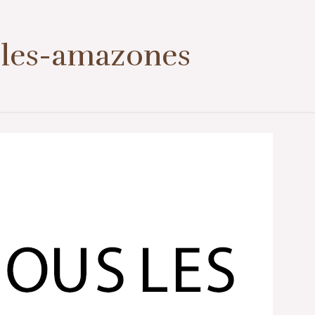
1er contact ou prise de rendez-vous
07 57 50 38 39
-les-amazones