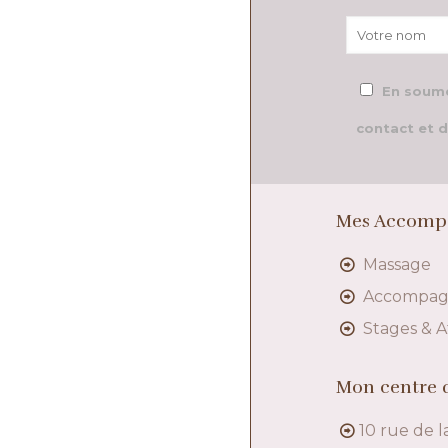
En soume
contact et d
Mes Accomp
Massage
Accompa
Stages & A
Mon centre d
10 rue de l