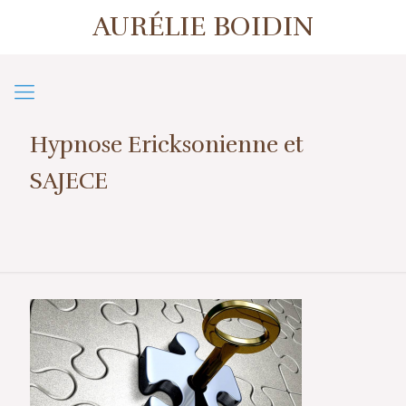
AURÉLIE BOIDIN
1er contact ou prise de rendez-vous
07 57 50 38 39
Hypnose Ericksonienne et
SAJECE