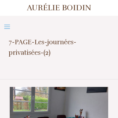
AURÉLIE BOIDIN
1er contact ou prise de rendez-vous
07 57 50 38 39
7-PAGE-Les-journées-
privatisées-(2)