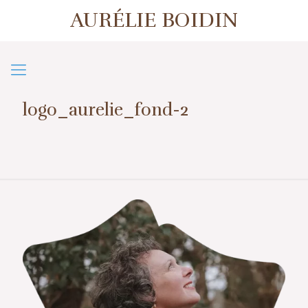
AURÉLIE BOIDIN
1er contact ou prise de rendez-vous
07 57 50 38 39
logo_aurelie_fond-2