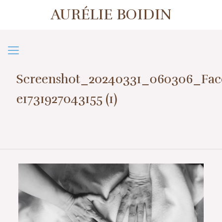
AURÉLIE BOIDIN
1er contact ou prise de rendez-vous
07 57 50 38 39
Screenshot_20240331_060306_Fac
e1731927043155 (1)