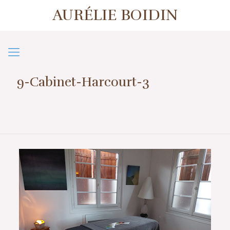
AURÉLIE BOIDIN
1er contact ou prise de rendez-vous
07 57 50 38 39
9-Cabinet-Harcourt-3