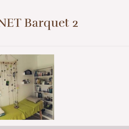
1er contact ou prise de rendez-vous
07 57 50 38 39
NET Barquet 2