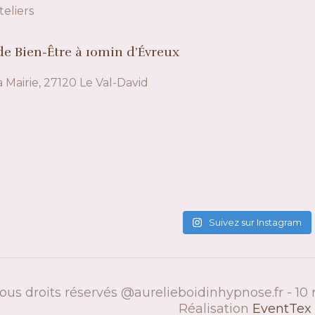
teliers
e Bien-Être à 10min d’Évreux
a Mairie, 27120 Le Val-David
Suivez sur Instagram
ous droits réservés @aurelieboidinhypnose.fr - 10 r
Réalisation
EventTex