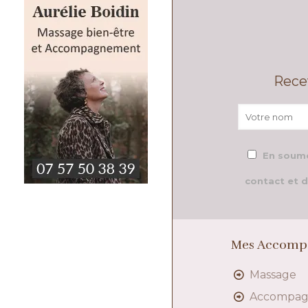
Rece
En soume
contact et d
Mes Accomp
Massage
Accompa