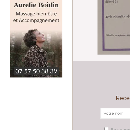
Rece
En soume