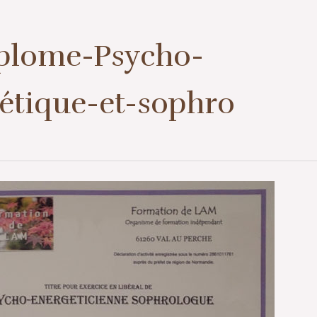
1er contact ou prise de rendez-vous
07 57 50 38 39
plome-Psycho-
étique-et-sophro