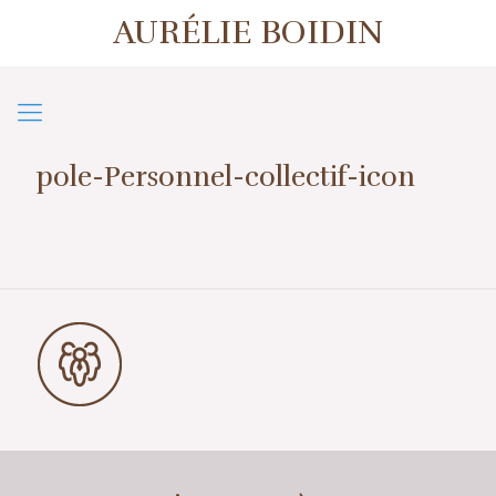
AURÉLIE BOIDIN
1er contact ou prise de rendez-vous
07 57 50 38 39
pole-Personnel-collectif-icon