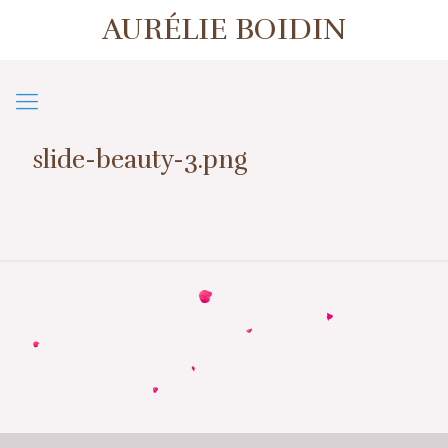
AURÉLIE BOIDIN
1er contact ou prise de rendez-vous
07 57 50 38 39
slide-beauty-3.png