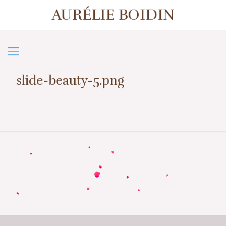
AURÉLIE BOIDIN
1er contact ou prise de rendez-vous
07 57 50 38 39
slide-beauty-5.png